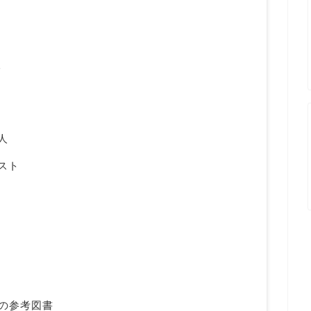
る
名人
リスト
) の参考図書