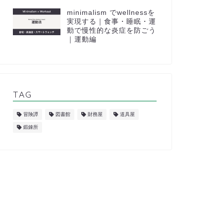
minimalism でwellnessを
実現する｜食事・睡眠・運
動で慢性的な炎症を防ごう
｜運動編
TAG
冒険譚
図書館
財務屋
道具屋
鍛錬所