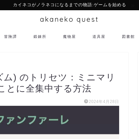
カイネコがノラネコになるまでの物語:ゲームを始める
akaneko quest
冒険譚
鍛錬所
魔物屋
道具屋
図書館
ニマリズム) のトリセツ：ミニマリ
ことに全集中する方法
2024年4月28日