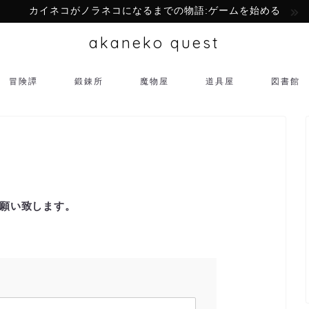
カイネコがノラネコになるまでの物語:ゲームを始める
akaneko quest
冒険譚
鍛錬所
魔物屋
道具屋
図書館
願い致します。