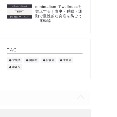
minimalism でwellnessを
実現する｜食事・睡眠・運
動で慢性的な炎症を防ごう
｜運動編
TAG
冒険譚
図書館
財務屋
道具屋
鍛錬所