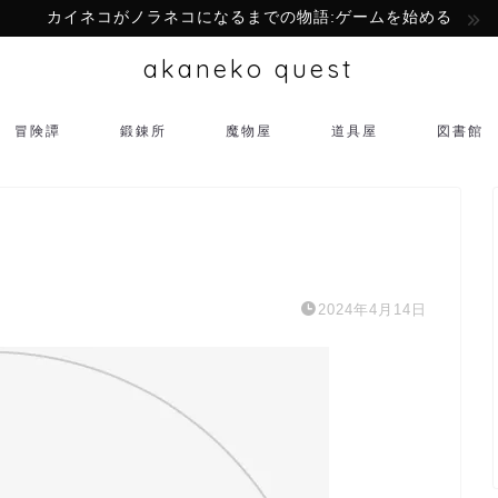
カイネコがノラネコになるまでの物語:ゲームを始める
akaneko quest
冒険譚
鍛錬所
魔物屋
道具屋
図書館
2024年4月14日