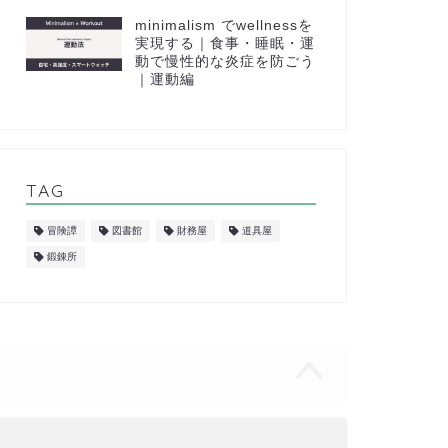
minimalism でwellnessを
実現する｜食事・睡眠・運
動で慢性的な炎症を防ごう
｜運動編
TAG
冒険譚
図書館
財務屋
道具屋
鍛錬所