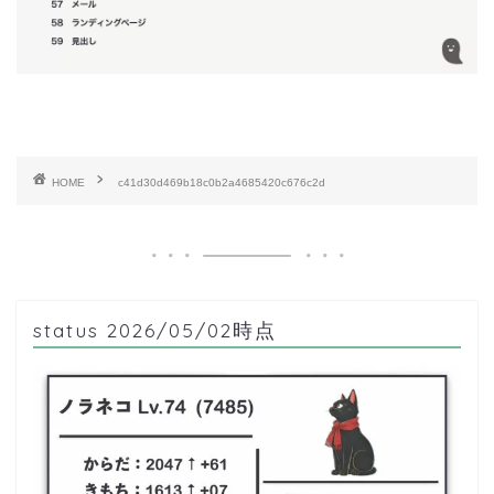
HOME
c41d30d469b18c0b2a4685420c676c2d
status 2026/05/02時点