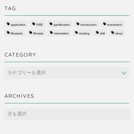
TAG
application
FIRE
gamification
introduction
investment
lifestyele
lifestyle
minimalism
reading
skill
sleep
CATEGORY
CATEGORY
ARCHIVES
ARCHIVES