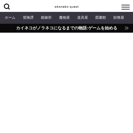
akaneko quest
ホーム
冒険譚
鍛錬所
魔物屋
道具屋
図書館
財務屋
カイネコがノラネコになるまでの物語:ゲームを始める