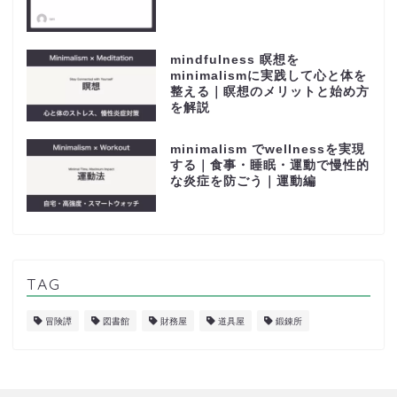
mindfulness 瞑想を
minimalismに実践して心と体を
整える｜瞑想のメリットと始め方
を解説
minimalism でwellnessを実現
する｜食事・睡眠・運動で慢性的
な炎症を防ごう｜運動編
TAG
冒険譚
図書館
財務屋
道具屋
鍛錬所