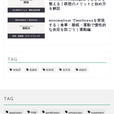
整える｜瞑想のメリットと始め方
を解説
minimalism でwellnessを実現
する｜食事・睡眠・運動で慢性的
な炎症を防ごう｜運動編
TAG
冒険譚
図書館
財務屋
道具屋
鍛錬所
TAG
application
FIRE
gamification
introduction
investment