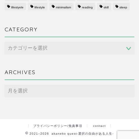
lifestyele
lifestyle
minimalism
reading
skill
sleep
CATEGORY
CATEGORY
ARCHIVES
ARCHIVES
プライバシーポリシー/免責事項
contact
2021–2026 akaneko quest-選択の自由がある人生-