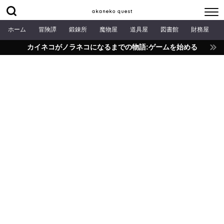
akaneko quest
ホーム
冒険譚
鍛錬所
魔物屋
道具屋
図書館
財務屋
カイネコがノラネコになるまでの物語:ゲームを始める