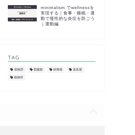
minimalism でwellnessを
実現する｜食事・睡眠・運
動で慢性的な炎症を防ごう
｜運動編
TAG
冒険譚
図書館
財務屋
道具屋
鍛錬所