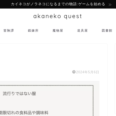
カイネコがノラネコになるまでの物語:ゲームを始める
akaneko quest
冒険譚
鍛錬所
魔物屋
道具屋
図書館
2024年5月6日