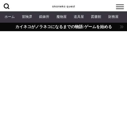
akaneko quest
ホーム
冒険譚
鍛錬所
魔物屋
道具屋
図書館
財務屋
カイネコがノラネコになるまでの物語:ゲームを始める