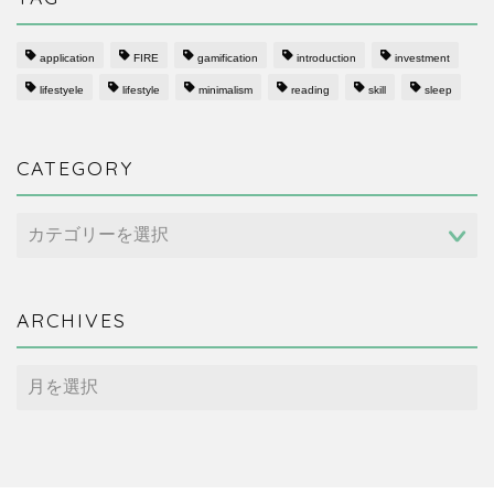
application
FIRE
gamification
introduction
investment
lifestyele
lifestyle
minimalism
reading
skill
sleep
CATEGORY
CATEGORY
ARCHIVES
ARCHIVES