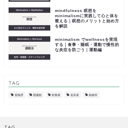
mindfulness 瞑想を
minimalismに実践して心と体を
整える｜瞑想のメリットと始め方
を解説
minimalism でwellnessを実現
する｜食事・睡眠・運動で慢性的
な炎症を防ごう｜運動編
TAG
冒険譚
図書館
財務屋
道具屋
鍛錬所
TAG