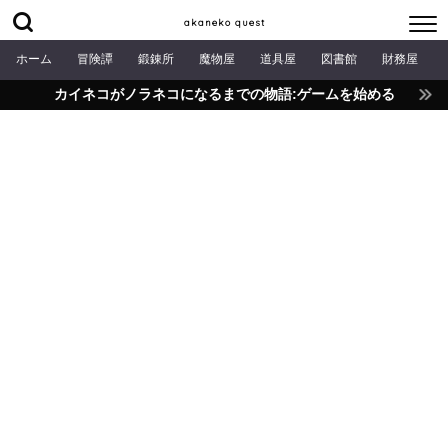
akaneko quest
ホーム
冒険譚
鍛錬所
魔物屋
道具屋
図書館
財務屋
カイネコがノラネコになるまでの物語:ゲームを始める