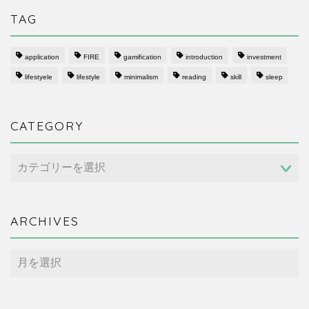
TAG
application
FIRE
gamification
introduction
investment
lifestyele
lifestyle
minimalism
reading
skill
sleep
CATEGORY
CATEGORY
ARCHIVES
ARCHIVES