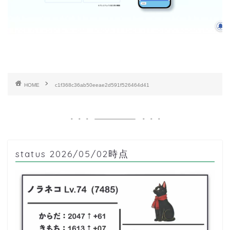
HOME
c1f368c36ab50eeae2d591f526464d41
status 2026/05/02時点