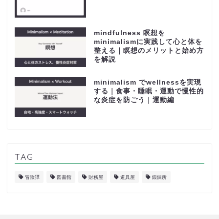
mindfulness 瞑想を
minimalismに実践して心と体を
整える｜瞑想のメリットと始め方
を解説
minimalism でwellnessを実現
する｜食事・睡眠・運動で慢性的
な炎症を防ごう｜運動編
TAG
冒険譚
図書館
財務屋
道具屋
鍛錬所