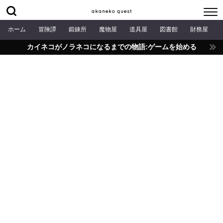
akaneko quest
ホーム
冒険譚
鍛錬所
魔物屋
道具屋
図書館
財務屋
カイネコがノラネコになるまでの物語:ゲームを始める