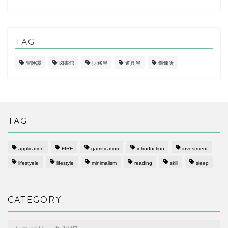
TAG
冒険譚
図書館
財務屋
道具屋
鍛錬所
TAG
application
FIRE
gamification
introduction
investment
lifestyele
lifestyle
minimalism
reading
skill
sleep
CATEGORY
CATEGORY