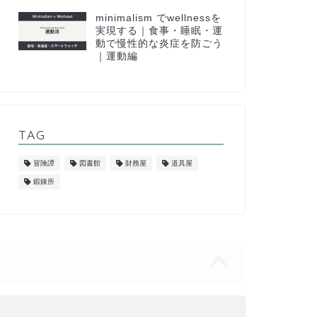
minimalism でwellnessを
実現する｜食事・睡眠・運
動で慢性的な炎症を防ごう
｜運動編
TAG
冒険譚
図書館
財務屋
道具屋
鍛錬所