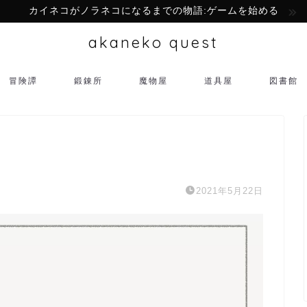
カイネコがノラネコになるまでの物語:ゲームを始める
akaneko quest
冒険譚
鍛錬所
魔物屋
道具屋
図書館
2021年5月22日