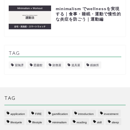
minimalism でwellnessを実現
する｜食事・睡眠・運動で慢性的
な炎症を防ごう｜運動編
TAG
冒険譚
図書館
財務屋
道具屋
鍛錬所
TAG
application
FIRE
gamification
introduction
investment
lifestyele
lifestyle
minimalism
reading
skill
sleep