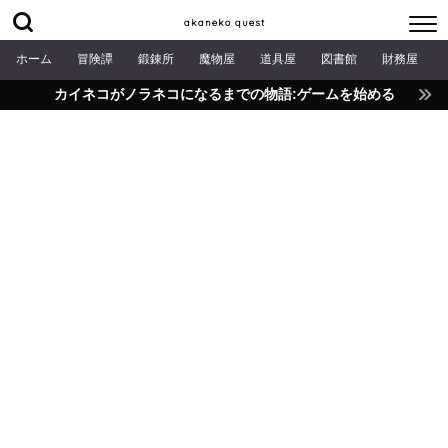
akaneko quest
ホーム
冒険譚
鍛錬所
魔物屋
道具屋
図書館
財務屋
カイネコがノラネコになるまでの物語:ゲームを始める