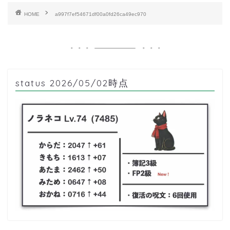
HOME
a997f7ef54671df00a0fd26ca49ec970
status 2026/05/02時点