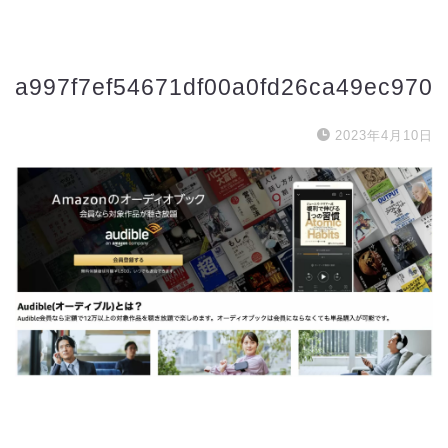
a997f7ef54671df00a0fd26ca49ec970
2023年4月10日