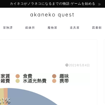
カイネコがノラネコになるまでの物語:ゲームを始める
akaneko quest
冒険譚
鍛錬所
魔物屋
道具屋
図書館
2021年5月4日