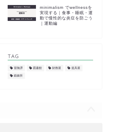
minimalism でwellnessを
実現する｜食事・睡眠・運
動で慢性的な炎症を防ごう
｜運動編
TAG
冒険譚
図書館
財務屋
道具屋
鍛錬所